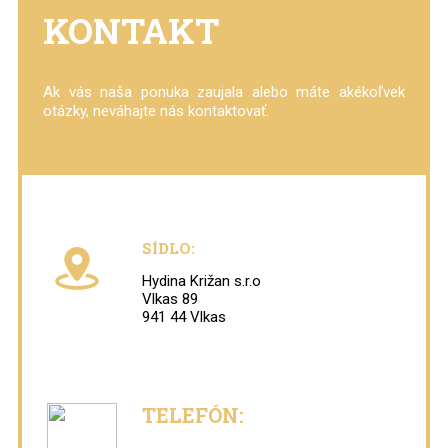
KONTAKT
Ak vás naša ponuka zaujala alebo máte akékoľvek
otázky, neváhajte nás kontaktovať.
SÍDLO:
Hydina Križan s.r.o
Vlkas 89
941 44 Vlkas
TELEFÓN: