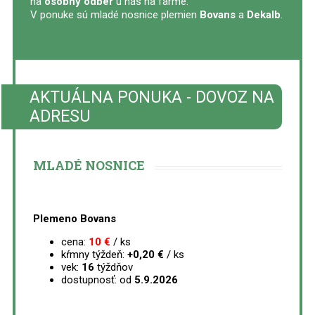
na
osobný odber
u nás na farme.
V ponuke sú mladé nosnice plemien
Bovans
a
Dekalb
.
AKTUÁLNA PONUKA - DOVOZ NA
ADRESU
MLADÉ NOSNICE
Plemeno Bovans
cena:
10 €
/ ks
kŕmny týždeň:
+0,20 €
/ ks
vek:
16
týždňov
dostupnosť: od
5.9.2026