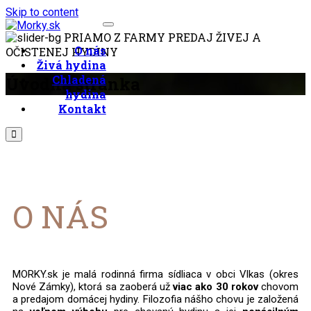
Skip to content
PRIAMO Z FARMY
PREDAJ ŽIVEJ A
Predaj živej a očistenej
O nás
OČISTENEJ HYDINY
Morky.sk
hydiny
Živá hydina
Chladená
Úvodná stránka
hydina
Kontakt
O NÁS
MORKY.sk je malá rodinná firma sídliaca v obci Vlkas (okres
Nové Zámky), ktorá sa zaoberá už
viac ako 30 rokov
chovom
a predajom domácej hydiny. Filozofia nášho chovu je založená