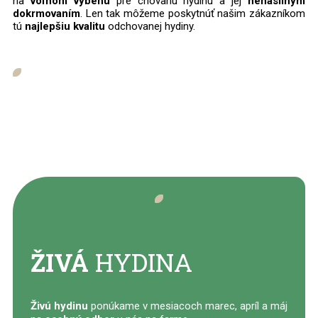
na
voľnom výbehu
pre chovanú hydinu a jej
nenásilným
dokrmovaním
. Len tak môžeme poskytnúť našim zákazníkom
tú
najlepšiu kvalitu
odchovanej hydiny.
ŽIVÁ
HYDINA
Živú hydinu
ponúkame v mesiacoch marec, apríl a máj