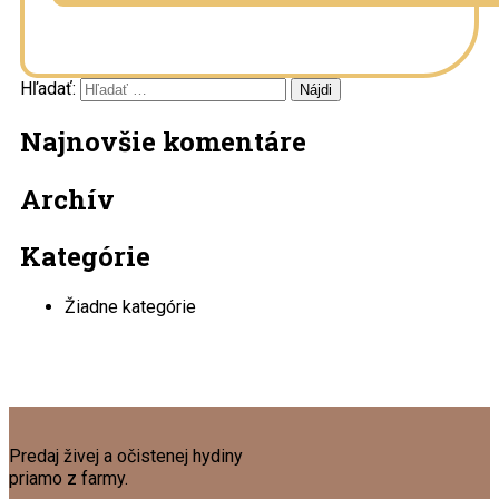
Hľadať:
Najnovšie komentáre
Archív
Kategórie
Žiadne kategórie
Predaj živej a očistenej hydiny
priamo z farmy.