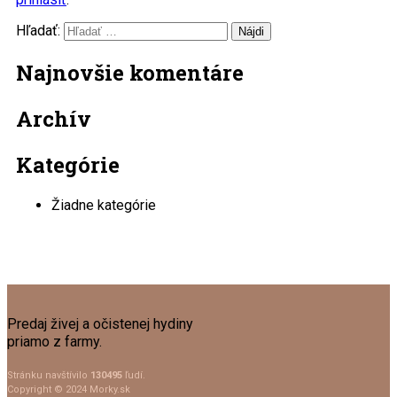
Hľadať:
Najnovšie komentáre
Archív
Kategórie
Žiadne kategórie
Predaj živej a očistenej hydiny
priamo z farmy.
Stránku navštívilo
130495
ľudí.
Copyright © 2024 Morky.sk