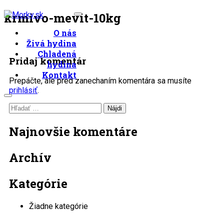
Skip
krmivo-mevit-10kg
to
Predaj živej a očistenej
O nás
content
Morky.sk
hydiny
Živá hydina
Chladená
Pridaj komentár
hydina
Kontakt
Prepáčte, ale pred zanechaním komentára sa musíte
prihlásiť
.
Hľadať:
Najnovšie komentáre
Archív
Kategórie
Žiadne kategórie