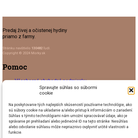
Predaj živej a očistenej hydiny
priamo z farmy.
Stránku navštívilo
130482
ľudí.
Copyright © 2024 Morky.sk
Pomoc
Všeobecné obchodné podmienky
Reklamačný poriadok
Spravujte súhlas so súbormi
Ochrana osobných údajov
cookie
Formulár na odstúpenie od zmluvy
Reklamačný formulár
Na poskytovanie tých najlepších skúseností používame technológie, ako
sú súbory cookie na ukladanie a/alebo prístup k informáciám o zariadení.
Navigácia
Súhlas s týmito technológiami nám umožní spracovávať údaje, ako je
správanie pri prehliadaní alebo jedinečné ID na tejto stránke. Nesúhlas
alebo odvolanie súhlasu môže nepriaznivo ovplyvniť určité vlastnosti a
O nás
funkcie.